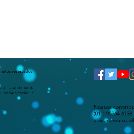
ireitos reservados
elo atendimento
de comunicação a
Nossos contatos
(011) 95364-6138
alisson.neurops