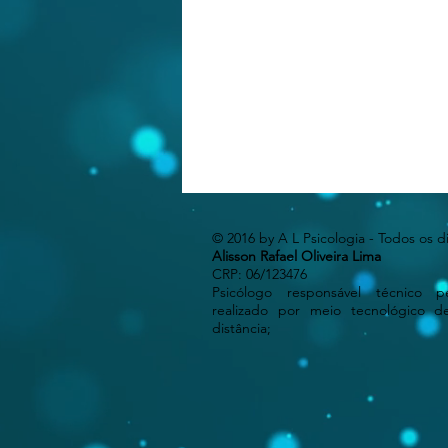
© 2016 by A L Psicologia - Todos os d
Alisson Rafael Oliveira Lima
CRP: 06/123476
Psicólogo responsável técnico p
realizado por meio tecnológico 
distância;