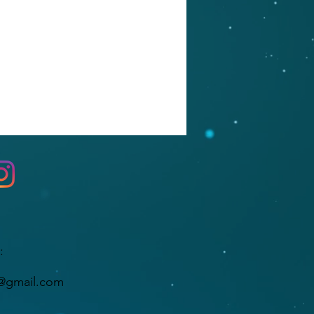
:
i@gmail.com