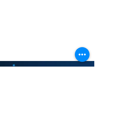
© 2016 by A L Psicologia - Todos os direitos
reservados
Alisson Rafael Oliveira Lima
CRP: 06/123476
Psicólogo responsável técnico pelo
atendimento realizado por meio tecnológico
de comunicação a distância;
Nossos contatos: